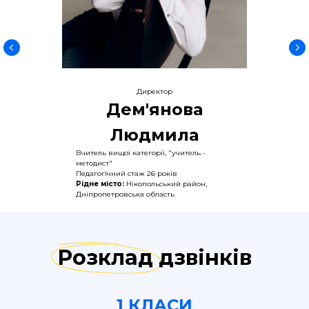
Директор
Дем'янова
Людмила
Вчитель вищої категорії, "учитель -
методист"
Педагогічний стаж 26 років
Рідне місто:
Нікопольський район,
Дніпропетровська область
Розклад дзвінків
Дивитись освітню програму
1 КЛАСИ