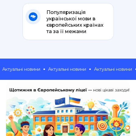
Популяризація
української мови в
європейських країнах
та за її межами
ні новини
Актуальні новини
Актуальні новини
Актуаль