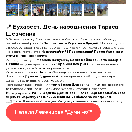
📍
Бухарест. День народження Тараса
Шевченка
9 березня у парку біля пам’ятника Кобзарю відбувся урочистий захід,
організований разом із
Посольством України в Румунії
. Ми поринули в
атмосферу історії, поезії та творчості великого українського пророка слова.
Почесним гостем став
Надзвичайний і Повноважний Посол України в
Румунії Ігор Прокопчук
.
Учениці 10 класу —
Маріана Кожушко, Софія Войновська та Валерія
Сажина
— декламували вірш
«Зоре моя вечірняя…»
трьома мовами:
українською, англійською та румунською.
Українська співачка
Наталія Левенцова
виконала пісню на слова
Шевченка
«Думи мої, думи мої…»
, створивши особливу атмосферу
єдності з поетичним словом Кобзаря.
Гості заходу також побачили
три образи Шевченка
— підлітка, дорослого
та мудрого у зрілі роки, що символізувало життєвий шлях поета.
🎤 Захід провела
пані Людмила Дем’янова — власниця Європейського
ліцею та мережі українських шкіл UA Radiance за кордоном.
🇺🇦 Слово Шевченка й сьогодні об’єднує українців у різних куточках світу.
Наталя Левенцова "Думи мої"