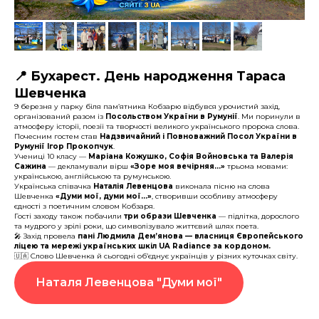
📍
Бухарест. День народження Тараса
Шевченка
9 березня у парку біля пам’ятника Кобзарю відбувся урочистий захід,
організований разом із
Посольством України в Румунії
. Ми поринули в
атмосферу історії, поезії та творчості великого українського пророка слова.
Почесним гостем став
Надзвичайний і Повноважний Посол України в
Румунії Ігор Прокопчук
.
Учениці 10 класу —
Маріана Кожушко, Софія Войновська та Валерія
Сажина
— декламували вірш
«Зоре моя вечірняя…»
трьома мовами:
українською, англійською та румунською.
Українська співачка
Наталія Левенцова
виконала пісню на слова
Шевченка
«Думи мої, думи мої…»
, створивши особливу атмосферу
єдності з поетичним словом Кобзаря.
Гості заходу також побачили
три образи Шевченка
— підлітка, дорослого
та мудрого у зрілі роки, що символізувало життєвий шлях поета.
🎤 Захід провела
пані Людмила Дем’янова — власниця Європейського
ліцею та мережі українських шкіл UA Radiance за кордоном.
🇺🇦 Слово Шевченка й сьогодні об’єднує українців у різних куточках світу.
Наталя Левенцова "Думи мої"