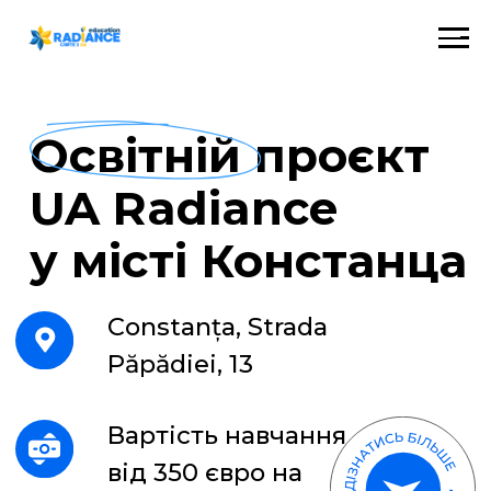
Освітній проєкт
UA Radiance
у місті Констанца
Constanța, Strada
Păpădiei, 13
Вартість навчання
від 350 євро на
місяць
НАШ ПАРТНЕР -
ЄВРОПЕЙСЬКИЙ
ЛІЦЕЙ МІСТО КИЇВ
(ЄДРПОУ 45489175)