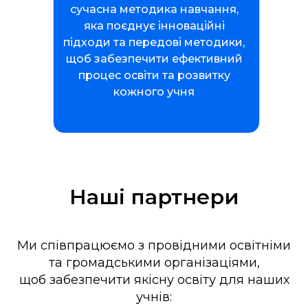
сучасна методика навчання,
яка поєднує інноваційні
підходи та передові методики,
щоб забезпечити ефективний
процес освіти та розвитку
кожного учня
Наші партнери
Ми співпрацюємо з провідними освітніми
та громадськими організаціями,
щоб забезпечити якісну освіту для наших
учнів: