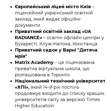
Європейський ліцей місто Київ
–
ліцензійний український освітній
заклад, який видає офіційні
документи
Приватний освітній заклад «UA
RADIANCE»
– освітні офлайн центри у
Бухаресті, Клуж-Напока, Констанца
Приватний садок у Варні "Дитяча
мрія"
Matrix Academy
–
це ліцензована
приватна віртуальна школа, що
розташована в Торонто
Національний технічний університет
«ХПІ»,
який
14-й рік поспіль
продовжує входити до списку кращих
університетів світу за версією Times
Higher Education