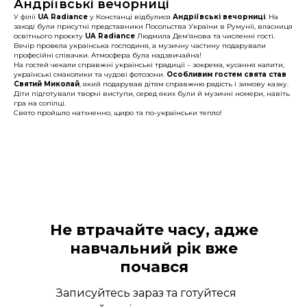
Андріївські вечорниці
У філії
UA Radiance
у Констанці відбулися
Андріївські вечорниці
. На
заході були присутні представники Посольства України в Румунії, власниця
освітнього проєкту
UA Radiance
Людмила Дем’янова та численні гості.
Вечір провела українська господиня, а музичну частину подарували
професійні співачки. Атмосфера була надзвичайна!
На гостей чекали справжні українські традиції – зокрема, кусання калити,
українські смаколики та чудові фотозони.
Особливим гостем свята став
Святий Миколай
, який подарував дітям справжню радість і зимову казку.
Діти підготували творчі виступи, серед яких були й музичні номери, навіть
гра на сопілці.
Свято пройшло натхненно, щиро та по-українськи тепло!
Не втрачайте часу, адже
навчальний рік вже
почався
Записуйтесь зараз та готуйтеся